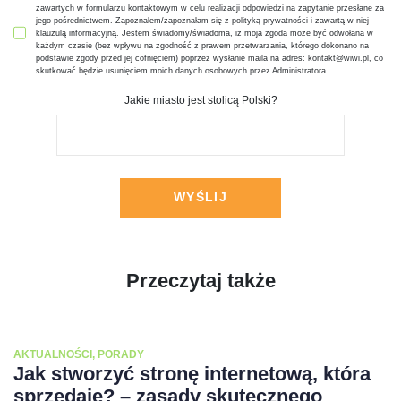
zawartych w formularzu kontaktowym w celu realizacji odpowiedzi na zapytanie przesłane za
jego pośrednictwem. Zapoznałem/zapoznałam się z polityką prywatności i zawartą w niej
klauzulą informacyjną. Jestem świadomy/świadoma, iż moja zgoda może być odwołana w
każdym czasie (bez wpływu na zgodność z prawem przetwarzania, którego dokonano na
podstawie zgody przed jej cofnięciem) poprzez wysłanie maila na adres: kontakt@wiwi.pl, co
skutkować będzie usunięciem moich danych osobowych przez Administratora.
Jakie miasto jest stolicą Polski?
Przeczytaj także
AKTUALNOŚCI
,
PORADY
Jak stworzyć stronę internetową, która
sprzedaje? – zasady skutecznego