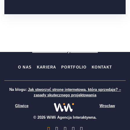
Wypełnij brief
Darmowa wycena 24h
O NAS
KARIERA
PORTFOLIO
KONTAKT
Na blogu:
Jak stworzyć stronę internetową, która sprzedaje? –
zasady skutecznego projektowania
Gliwice
Wrocław
© 2026 WiWi Agencja Interaktywna.