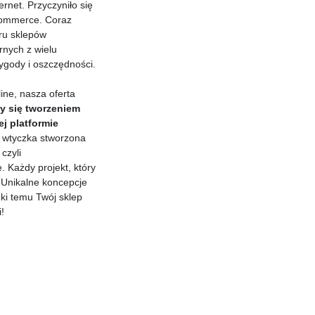
rnet. Przyczyniło się
commerce. Coraz
ru sklepów
rnych z wielu
ygody i oszczędności.
line, nasza oferta
y się tworzeniem
j platformie
wtyczka stworzona
czyli
 Każdy projekt, który
 Unikalne koncepcje
ęki temu Twój sklep
!