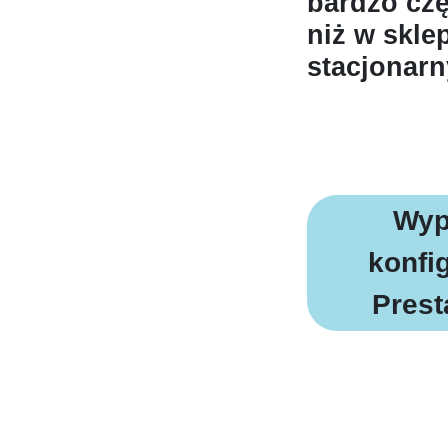
bardzo czę
niż w skle
stacjonarn
WYP
BR
Wyp
konfi
Pres