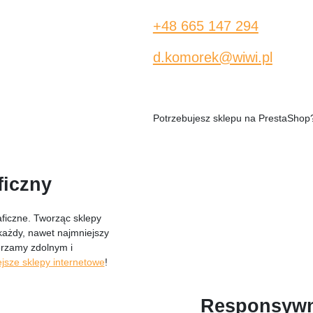
+48 665 147 294
d.komorek@wiwi.pl
Potrzebujesz sklepu na PrestaSho
ficzny
aficzne. Tworząc sklepy
ażdy, nawet najmniejszy
ierzamy zdolnym i
ejsze sklepy internetowe
!
Responsywn