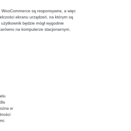
we WooCommerce są responsywne, a więc
elczości ekranu urządzeń, na którym są
u użytkownik będzie mógł wygodnie
 zarówno na komputerze stacjonarnym,
elu
dla
Można w
tności
mi.