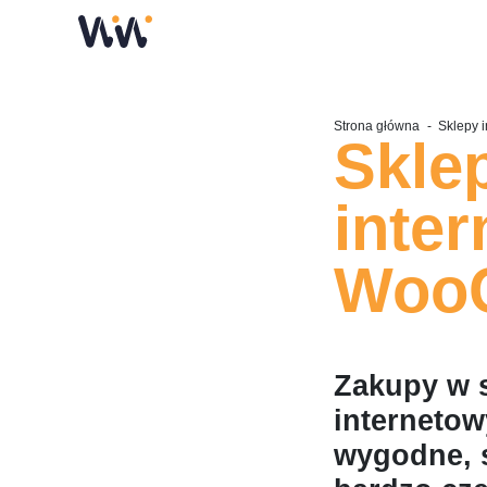
Strona główna
-
Sklepy 
Skle
inte
Woo
Zakupy w 
internetow
wygodne, s