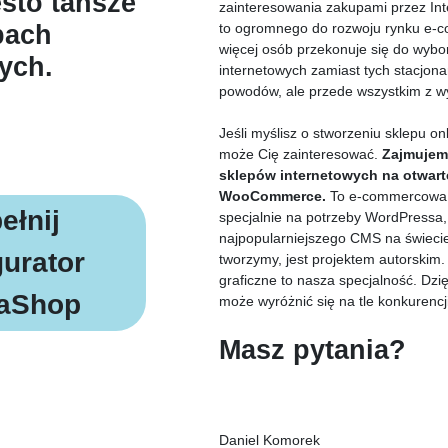
sto tańsze
zainteresowania zakupami przez Inte
pach
to ogromnego do rozwoju rynku e-
więcej osób przekonuje się do wybo
ych.
internetowych zamiast tych stacjona
powodów, ale przede wszystkim z w
Jeśli myślisz o stworzeniu sklepu on
EŁNIJ
może Cię zainteresować.
Zajmujem
sklepów internetowych na otwarte
IEF
WooCommerce.
To e-commercowa 
ełnij
specjalnie na potrzeby WordPressa, 
najpopularniejszego CMS na świecie.
gurator
tworzymy, jest projektem autorskim.
graficzne to nasza specjalność. Dzi
taShop
może wyróżnić się na tle konkurencji
Masz pytania?
Daniel Komorek