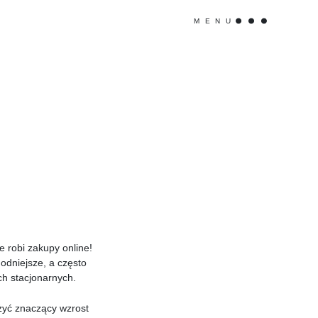
MENU
 robi zakupy online!
odniejsze, a często
ch stacjonarnych.
żyć znaczący wzrost