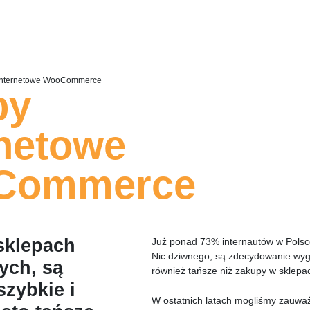
internetowe WooCommerce
py
rnetowe
Commerce
sklepach
Już ponad 73% internautów w Polsce
Nic dziwnego, są zdecydowanie wyg
ych, są
również tańsze niż zakupy w sklepa
zybkie i
W ostatnich latach mogliśmy zauwa