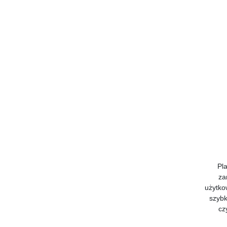
Pl
za
użytko
szybk
cz