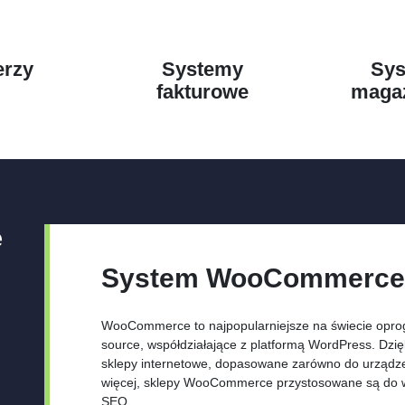
erzy
Systemy
Sy
fakturowe
maga
e
System WooCommerc
WooCommerce to najpopularniejsze na świecie opr
source, współdziałające z platformą WordPress. Dz
sklepy internetowe, dopasowane zarówno do urządzeń
więcej, sklepy WooCommerce przystosowane są do w
SEO.