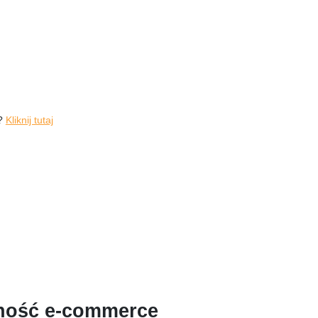
p?
Kliknij tutaj
ość e-commerce