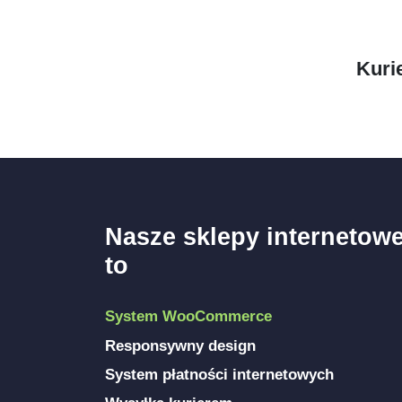
Kuri
Nasze sklepy internetow
to
System WooCommerce
Responsywny design
System płatności internetowych