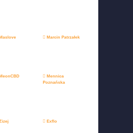
Maslove
Marcin Patrzałek
MeonCBD
Mennica
Poznańska
Zizej
Exflo