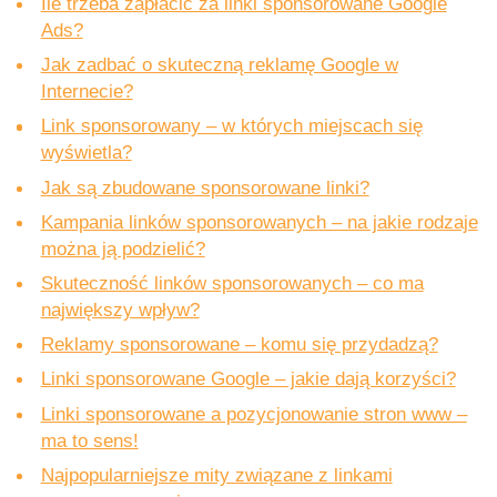
Ile trzeba zapłacić za linki sponsorowane Google
Ads?
Jak zadbać o skuteczną reklamę Google w
Internecie?
Link sponsorowany – w których miejscach się
wyświetla?
Jak są zbudowane sponsorowane linki?
Kampania linków sponsorowanych – na jakie rodzaje
można ją podzielić?
Skuteczność linków sponsorowanych – co ma
największy wpływ?
Reklamy sponsorowane – komu się przydadzą?
Linki sponsorowane Google – jakie dają korzyści?
Linki sponsorowane a pozycjonowanie stron www –
ma to sens!
Najpopularniejsze mity związane z linkami