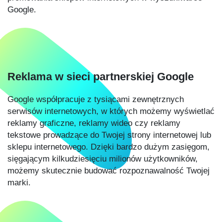
Google.
Reklama w sieci partnerskiej Google
Google współpracuje z tysiącami zewnętrznych
serwisów internetowych, w których możemy wyświetlać
reklamy graficzne, reklamy wideo czy reklamy
tekstowe prowadzące do Twojej strony internetowej lub
sklepu internetowego. Dzięki bardzo dużym zasięgom,
sięgającym kilkudziesięciu milionów użytkowników,
możemy skutecznie budować rozpoznawalność Twojej
marki.