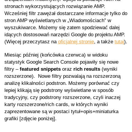
stronach wykorzystujących rozwiązanie AMP.
Wcześniej filtr zawężał dostarczane informacje tylko do
stron AMP wyświetlanych w „Wiadomościach” w
wyszukiwarce. Możemy się zatem spodziewać dalej
idących dostosowań narzędzi Google do projektu AMP.
(Więcej przeczytasz na
oficjalnej stronie
, a także
tutaj
).
Miesiąc później (końcówka czerwca) w widoku
statystyk Google Search Console pojawiły się nowe
filtry –
featured snippets
oraz
rich results
(wyniki
rozszerzone). Nowe filtry pozwalają na rozszerzoną
analizę klikalności podstron. Możemy porównać czy
lepiej klikają się podstrony wyświetlane w sposób
tradycyjny, czy podstrony rozszerzone, czyli inaczej
karty rozszerzone/rich cards, w których wyniki
zaprezentowane są w postaci tytuł+opis+miniaturka
grafiki [zdjęcie poniżej].