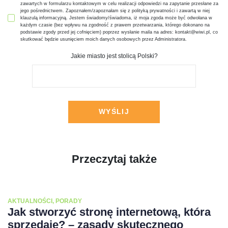
zawartych w formularzu kontaktowym w celu realizacji odpowiedzi na zapytanie przesłane za
jego pośrednictwem. Zapoznałem/zapoznałam się z polityką prywatności i zawartą w niej
klauzulą informacyjną. Jestem świadomy/świadoma, iż moja zgoda może być odwołana w
każdym czasie (bez wpływu na zgodność z prawem przetwarzania, którego dokonano na
podstawie zgody przed jej cofnięciem) poprzez wysłanie maila na adres: kontakt@wiwi.pl, co
skutkować będzie usunięciem moich danych osobowych przez Administratora.
Jakie miasto jest stolicą Polski?
Przeczytaj także
AKTUALNOŚCI
,
PORADY
Jak stworzyć stronę internetową, która
sprzedaje? – zasady skutecznego