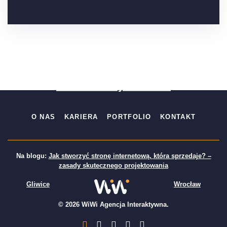
Wypełnij brief
Darmowa wycena 24h
O NAS
KARIERA
PORTFOLIO
KONTAKT
Na blogu:
Jak stworzyć stronę internetową, która sprzedaje? –
zasady skutecznego projektowania
Gliwice
Wrocław
© 2026 WiWi Agencja Interaktywna.